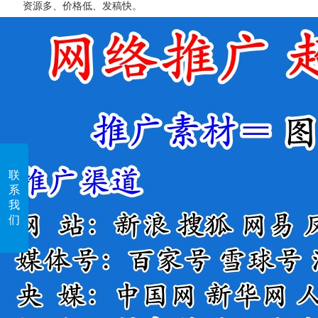
资源多、价格低、发稿快。
联
系
我
们