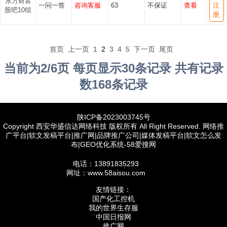
东方财富
一问一答
咨询客服
63
不保证
查看
注
股吧10组
册
首页
上一页
1
2
3
4
5
下一页
尾页
当前为2/6页 每页显示30条记录 共有记录
数168条记录
陕ICP备2023003745号
Copyright 西安华盛信达网络科技 版权所有 All Right Reserved. 网络推
广平台|软文发稿平台|推广网|品牌推广公司|媒体发稿平台|软文怎么发
布|GEO优化系统-58爱搜网
电话：13891835293
网址：www.58aisou.com
友情链接：
国产化工控机
我的世界生存服
中国日报网
推广网