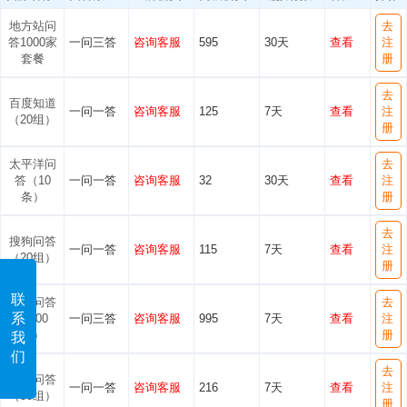
地方站问
去
答1000家
一问三答
咨询客服
595
30天
查看
注
套餐
册
去
百度知道
一问一答
咨询客服
125
7天
查看
注
（20组）
册
太平洋问
去
答（10
一问一答
咨询客服
32
30天
查看
注
条）
册
去
搜狗问答
一问一答
咨询客服
115
7天
查看
注
（20组）
册
联
搜狗问答
去
系
（100
一问三答
咨询客服
995
7天
查看
注
组）
册
我
们
去
搜狗问答
一问一答
咨询客服
216
7天
查看
注
（30组）
册