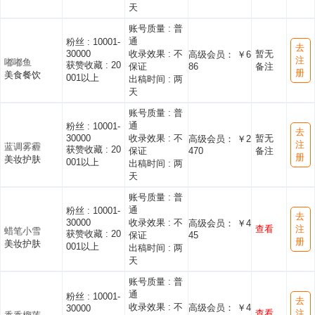
天
账号质量 :
普
通
粉丝 :
10001-
去
30000
收录效果 :
不
暂无
高级会员： ￥6
注
嘟嘟鱼
获赞收藏 :
20
保证
86
备注
册
美食餐饮
001以上
出稿时间 :
两
天
账号质量 :
普
通
粉丝 :
10001-
去
30000
收录效果 :
不
暂无
高级会员： ￥2
注
蓝调雾霾
获赞收藏 :
20
保证
470
备注
册
美妆护肤
001以上
出稿时间 :
两
天
账号质量 :
普
通
粉丝 :
10001-
去
30000
收录效果 :
不
高级会员： ￥4
查看
注
蜡笔小雪
获赞收藏 :
20
保证
45
册
美妆护肤
001以上
出稿时间 :
两
天
账号质量 :
普
通
粉丝 :
10001-
去
收录效果 :
不
高级会员： ￥4
30000
查看
注