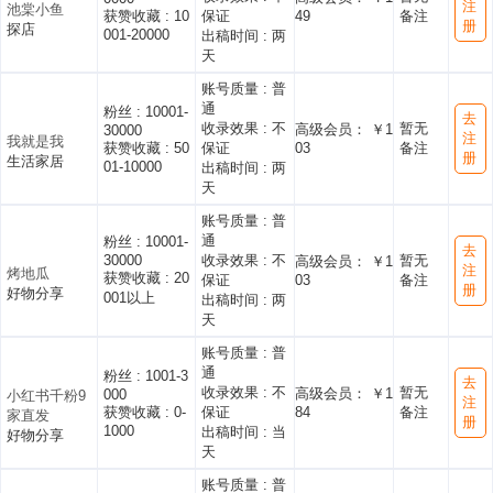
注
池棠小鱼
获赞收藏 :
10
保证
49
备注
册
探店
001-20000
出稿时间 :
两
天
账号质量 :
普
通
粉丝 :
10001-
去
收录效果 :
不
暂无
高级会员： ￥1
30000
注
我就是我
获赞收藏 :
50
保证
03
备注
册
生活家居
01-10000
出稿时间 :
两
天
账号质量 :
普
通
粉丝 :
10001-
去
30000
收录效果 :
不
暂无
高级会员： ￥1
注
烤地瓜
获赞收藏 :
20
保证
03
备注
册
好物分享
001以上
出稿时间 :
两
天
账号质量 :
普
通
粉丝 :
1001-3
去
收录效果 :
不
暂无
高级会员： ￥1
000
小红书千粉9
注
获赞收藏 :
0-
保证
84
备注
家直发
册
1000
出稿时间 :
当
好物分享
天
账号质量 :
普