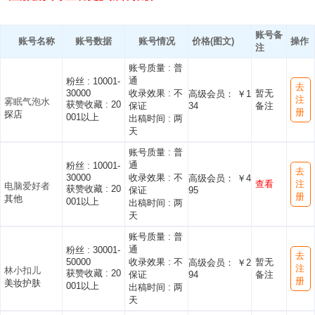
账号备
账号名称
账号数据
账号情况
价格(图文)
操作
注
账号质量 :
普
通
粉丝 :
10001-
去
30000
收录效果 :
不
暂无
高级会员： ￥1
注
雾眠气泡水
获赞收藏 :
20
保证
34
备注
册
探店
001以上
出稿时间 :
两
天
账号质量 :
普
通
粉丝 :
10001-
去
30000
收录效果 :
不
高级会员： ￥4
查看
注
电脑爱好者
获赞收藏 :
20
保证
95
册
其他
001以上
出稿时间 :
两
天
账号质量 :
普
通
粉丝 :
30001-
去
50000
收录效果 :
不
暂无
高级会员： ￥2
注
林小扣儿
获赞收藏 :
20
保证
94
备注
册
美妆护肤
001以上
出稿时间 :
两
天