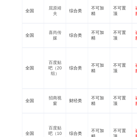
屈原靖
不可加
不可置
全国
综合类
夫
精
顶
喜尚传
不可加
不可置
全国
综合类
媒
精
顶
百度贴
不可加
不可置
全国
吧（20
综合类
精
顶
组）
招商视
不可加
不可置
全国
财经类
窗
精
顶
百度贴
不可加
不可置
全国
吧（10
综合类
精
顶