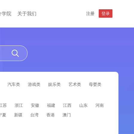
介学院
关于我们
注册
登录
汽车类
游戏类
娱乐类
艺术类
母婴类
江苏
浙江
安徽
福建
江西
山东
河南
宁夏
新疆
台湾
香港
澳门