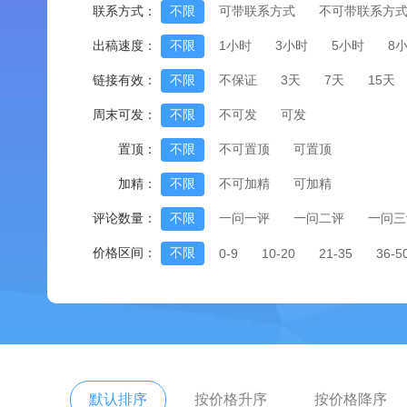
联系方式：
不限
可带联系方式
不可带联系方
出稿速度：
不限
1小时
3小时
5小时
8
链接有效：
不限
不保证
3天
7天
15天
周末可发：
不限
不可发
可发
置顶：
不限
不可置顶
可置顶
加精：
不限
不可加精
可加精
评论数量：
不限
一问一评
一问二评
一问三
价格区间：
不限
0-9
10-20
21-35
36-5
默认排序
按价格升序
按价格降序