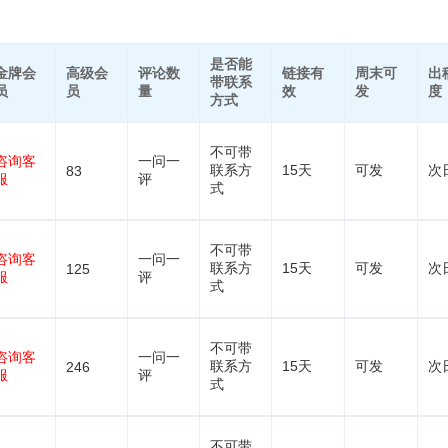
是否能
金牌会
高级会
评论数
链接有
周末可
出
带联系
员
员
量
效
发
度
方式
不可带
咨询客
一问一
联系方
15天
可发
次
83
服
评
式
不可带
咨询客
一问一
联系方
15天
可发
次
125
服
评
式
不可带
咨询客
一问一
联系方
15天
可发
次
246
服
评
式
不可带