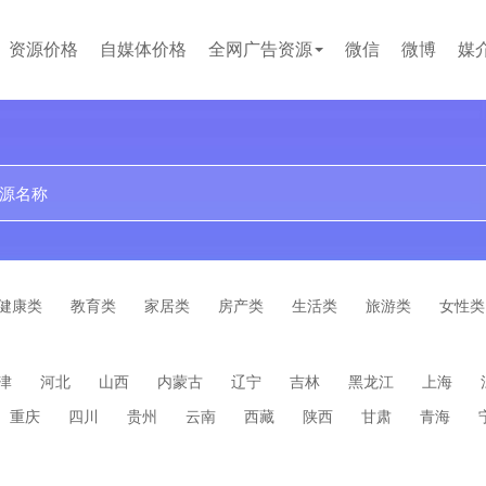
资源价格
自媒体价格
全网广告资源
微信
微博
媒
贴吧
小红书
文案代写
企业问答
短视频
健康类
教育类
家居类
房产类
生活类
旅游类
女性类
津
河北
山西
内蒙古
辽宁
吉林
黑龙江
上海
重庆
四川
贵州
云南
西藏
陕西
甘肃
青海