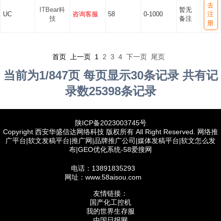
去
ITBear科
暂无
UC
咨询客服
58
0-1000
注
技
备注
册
首页 上一页
1
2
3
4
下一页
尾页
当前为1/847页 每页显示30条记录 共有记
录数25398条记录
陕ICP备2023003745号
Copyright 西安华盛信达网络科技 版权所有 All Right Reserved. 网络推
广平台|软文发稿平台|推广网|品牌推广公司|媒体发稿平台|软文怎么发
布|GEO优化系统-58爱搜网
电话：13891835293
网址：www.58aisou.com
友情链接：
国产化工控机
我的世界生存服
中国日报网