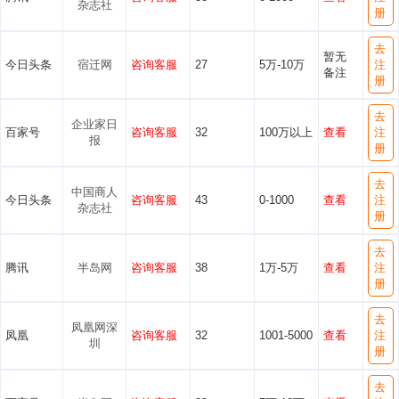
杂志社
册
去
暂无
今日头条
宿迁网
咨询客服
27
5万-10万
注
备注
册
去
企业家日
百家号
咨询客服
32
100万以上
查看
注
报
册
去
中国商人
今日头条
咨询客服
43
0-1000
查看
注
杂志社
册
去
腾讯
半岛网
咨询客服
38
1万-5万
查看
注
册
去
凤凰网深
凤凰
咨询客服
32
1001-5000
查看
注
圳
册
去