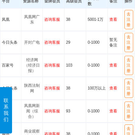
平台
资源名称
金牌会员
高级会员
备注
操作
数
去
凤凰网广
凤凰
咨询客服
38
5001-1万
查看
注
东
册
去
暂无
今日头条
开封广电
咨询客服
29
0-1000
注
备注
册
经济网
去
百家号
（经济日
咨询客服
103
0-1000
查看
注
报）
册
去
陕西法制
今日头条
咨询客服
38
100万以上
查看
注
网
册
联
凤凰网新
去
系
凤凰
闻（综
咨询客服
93
0-1000
查看
注
我
合）
册
们
去
商业观察
腾讯
咨询客服
38
0-1000
查看
注