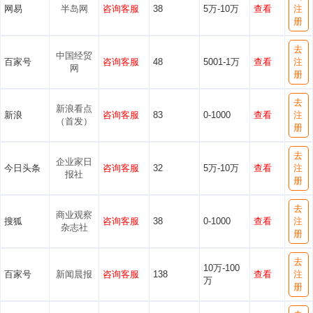
网易
半岛网
咨询客服
38
5万-10万
查看
注
册
去
中国经贸
百家号
咨询客服
48
5001-1万
查看
注
网
册
去
新浪看点
新浪
咨询客服
83
0-1000
查看
注
（首发）
册
去
企业家日
今日头条
咨询客服
32
5万-10万
查看
注
报社
册
去
商业观察
搜狐
咨询客服
38
0-1000
查看
注
杂志社
册
去
10万-100
百家号
新闻晨报
咨询客服
138
查看
注
万
册