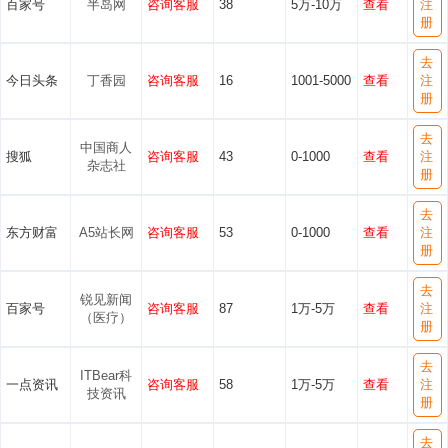
百家号
半岛网
咨询客服
38
5万-10万
查看
注
册
去
今日头条
丁香园
咨询客服
16
1001-5000
查看
注
册
去
中国商人
搜狐
咨询客服
43
0-1000
查看
注
杂志社
册
去
东方财富
A5站长网
咨询客服
53
0-1000
查看
注
册
去
锐见新闻
百家号
咨询客服
87
1万-5万
查看
注
（医疗）
册
去
ITBear科
一点资讯
咨询客服
58
1万-5万
查看
注
技资讯
册
去